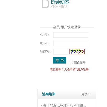
会员/用户快速登录
账 号：
密 码：
验证码：
记住账号
忘记密码？
入会申请
/
用户注册
· 关于举办标准化能力提升线...
· 关于转发《科技创新与标准...
· 广东省市场监督管理局关于...
· 关于转发《标准化(试点)建...
近期培训
更多>>
· 关于转发《标准化文件编写...
· 关于转发以标准引领科研成...